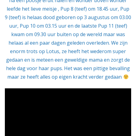
na een poosje eruit halen en wonder boven wonder
leefde het lieve meisje , Pup 8 (teef) om 18.45 uur, Pup
9 (teef) is helaas dood geboren op 3 augustus om 03.00
uur, Pup 10 om 03.15 uur en de laatste Pup 11 (teef)
kwam om 09.30 uur buiten op de wereld maar was
helaas al een paar dagen geleden overleden. We zijn
enorm trots op Lotus, ze heeft het wederom super
gedaan en is meteen een geweldige mama en zorgt de
hele dag voor haar pups. Het was een pittige bevalling
maar ze heeft alles op eigen kracht verder gedaan