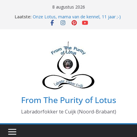
Ga
8 augustus 2026
naar
Laatste:
Onze Lotus, mama van de kennel, 11 jaar ;-)
de
Heftige middag gehad
5 generaties hoe bijzonder en mooi!
inhoud
De namen van ons K-nest zijn bekend
25 februari geboorte pups van Gentle & Mats
From The Purity of Lotus
Labradorfokker te Cuijk (Noord-Brabant)