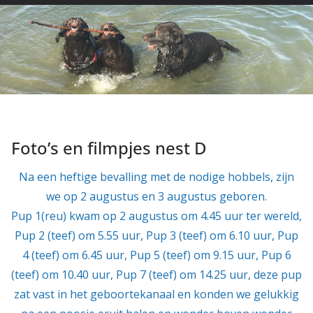
Foto’s en filmpjes nest D
Na een heftige bevalling met de nodige hobbels, zijn
we op 2 augustus en 3 augustus geboren.
Pup 1(reu) kwam op 2 augustus om 4.45 uur ter wereld,
Pup 2 (teef) om 5.55 uur, Pup 3 (teef) om 6.10 uur, Pup
4 (teef) om 6.45 uur, Pup 5 (teef) om 9.15 uur, Pup 6
(teef) om 10.40 uur, Pup 7 (teef) om 14.25 uur, deze pup
zat vast in het geboortekanaal en konden we gelukkig