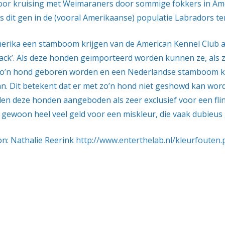
n door kruising met Weimaraners door sommige fokkers in Ame
 is dit gen in de (vooral Amerikaanse) populatie Labradors t
ika een stamboom krijgen van de American Kennel Club al
‘black’. Als deze honden geïmporteerd worden kunnen ze, a
 zo’n hond geboren worden en een Nederlandse stamboom kr
aan. Dit betekent dat er met zo’n hond niet geshowd kan word
eze honden aangeboden als zeer exclusief voor een flinke 
 gewoon heel veel geld voor een miskleur, die vaak dubieus 
n: Nathalie Reerink
http://www.enterthelab.nl/kleurfouten