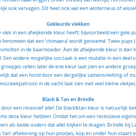
ijk ook vervagen. Dit heet ook wel een winterneus of wisse
Gekleurde vlekken
vlek in een afwijkende kleur heeft; bijvoorbeeld een gele p
m fenomeen dat een ‘chimaera’ wordt genoemd. Twee pups (in 
molten in de baarmoeder. Aan de afwijkende kleur is dan te 
. Een andere mogelijke oorzaak is een mutatie in een deel v
groepjes cellen later de ene kleur laat zien en andere groep
elijk dat een hond door een dergelijke samensmelting of mu
mozaïekpatroon in de vacht laat zien met veel kleine vlekjes
Black & Tan en Brindle
r een recessief allel. De black&tan kleur is natuurlijk beken
 deze kleur hebben. Omdat het om een recessieve eigens
en als beide ouders dat allel blijken te dragen. Brindle bij
 ‘tan’ aftekening op hun pootjes, kop en onder hun staart 