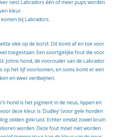
zuiver nest Labradors één of meer pups worden
ven kleur.
 komen bij Labradors.
witte vlek op de borst. Dit komt af en toe voor
wel toegestaan. Een soortgelijke fout die voor
e St. Johns hond, de voorouder van de Labrador
rs op het lijf voorkomen, en soms komt er een
iken en weer verdwijnen.
o’n hond is het pigment in de neus, lippen en
voor deze kleur is ‘Dudley’ (voor gele honden
ling zelden gekruist. Echter omdat zowel bruin
geboren worden. Deze fout moet niet worden
n en/of temperatuur kan de kleur van de neus