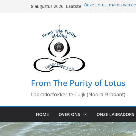
Ga
Laatste:
Onze Lotus, mama van de k
8 augustus 2026
naar
Heftige middag gehad
5 generaties hoe bijzonde
de
De namen van ons K-nest 
inhoud
25 februari geboorte pups
From The Purity of Lotus
Labradorfokker te Cuijk (Noord-Brabant)
HOME
OVER ONS
ONZE LABRADORS