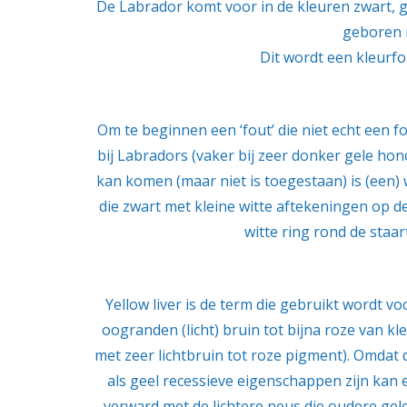
De Labrador komt voor in de kleuren zwart, g
geboren m
Dit wordt een kleurf
Om te beginnen een ‘fout’ die niet echt een fo
bij Labradors (vaker bij zeer donker gele hon
kan komen (maar niet is toegestaan) is (een) 
die zwart met kleine witte aftekeningen op d
witte ring rond de staa
Yellow liver is de term die gebruikt wordt v
oogranden (licht) bruin tot bijna roze van k
met zeer lichtbruin tot roze pigment). Omdat 
als geel recessieve eigenschappen zijn ka
verward met de lichtere neus die oudere gel