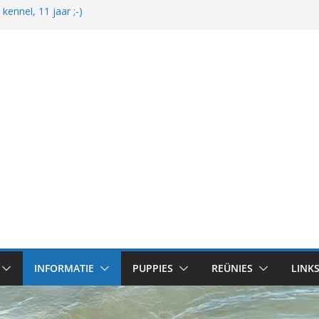
ennel, 11 jaar ;-)
r en mooi!
zijn bekend
 van Gentle & Mats
INFORMATIE
PUPPIES
REÜNIES
LINK