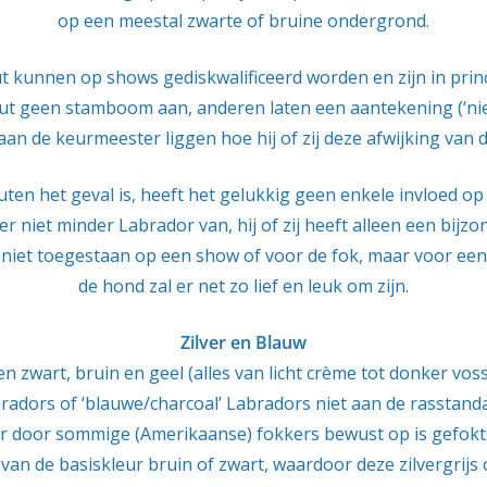
op een meestal zwarte of bruine ondergrond.
 kunnen op shows gediskwalificeerd worden en zijn in prin
ut geen stamboom aan, anderen laten een aantekening (‘niet
n de keurmeester liggen hoe hij of zij deze afwijking van de
uten het geval is, heeft het gelukkig geen enkele invloed o
r niet minder Labrador van, hij of zij heeft alleen een bijzon
n niet toegestaan op een show of voor de fok, maar voor een
de hond zal er net zo lief en leuk om zijn.
Zilver en Blauw
en zwart, bruin en geel (alles van licht crème tot donker vos
bradors of ‘blauwe/charcoal’ Labradors niet aan de rasstanda
ar door sommige (Amerikaanse) fokkers bewust op is gefokt
 van de basiskleur bruin of zwart, waardoor deze zilvergrij