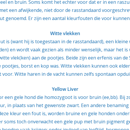
eel en bruin. Soms komt het echter voor dat er in een ras
et een afwijkende, niet door de rasstandaard voorgeschre
out genoemd. Er zijn een aantal kleurfouten die voor kunnen
Witte vlekken
ut is (want hij is toegestaan in de rasstandaard), een kleine 
den) en wordt vaak gezien als minder wenselijk, maar het is 
witte vlek(ken) aan de pootjes. Beide zijn een erfenis van d
e pootjes, borst en kop was. Witte vlekken kunnen ook elde
rt voor. Witte haren in de vacht kunnen zelfs spontaan opdu
Yellow Liver
oor een gele hond die homozygoot is voor bruin (ee,bb). Bij z
leur, in plaats van het gewenste zwart. Een andere benaming 
deze kleur een fout is, worden bruine en gele honden onder
n er soms toch onverwacht een gele pup met bruin pigment 
e honden vaak krijgen; onder invloed van leeftijd, hormone