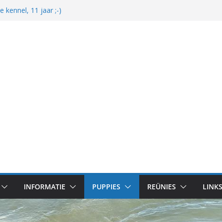
kennel, 11 jaar ;-)
er en mooi!
 zijn bekend
ps van Gentle & Mats
INFORMATIE
PUPPIES
REÜNIES
LINK